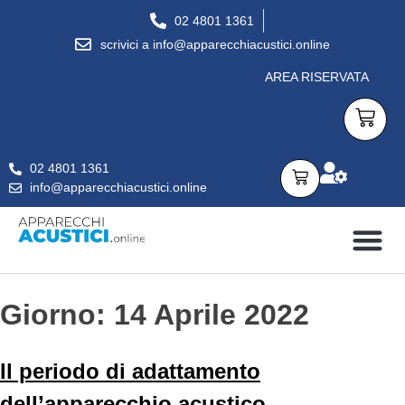
02 4801 1361
scrivici a info@apparecchiacustici.online
AREA RISERVATA
02 4801 1361
info@apparecchiacustici.online
APPARECCHI ACUSTICI
DOMANDE FREQUENTI
CONSULENZA GRATUITA
PER SAPERNE DI PIÙ…
Giorno:
14 Aprile 2022
Il periodo di adattamento
dell’apparecchio acustico