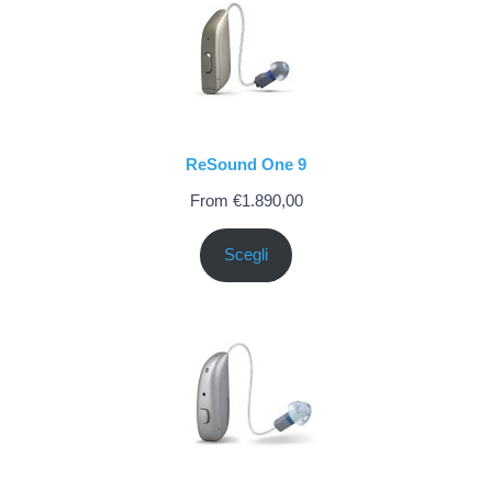
ReSound One 9
From
€
1.890,00
Scegli