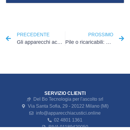
PRECEDENTE
PROSSIMO
Gli apparecchi acustici invisibili non sono per tutti
Pile o ricaricabili: quali sono gli apparecchi acustici migliori
SERVIZIO CLIENTI
Del Bo Tecnologia per l'ascolto srl
Via Santa Sofia, 29 - 20122 Milano (MI)
info@apparecchiacustici.online
02 4801 1361
PIVA 01189420050