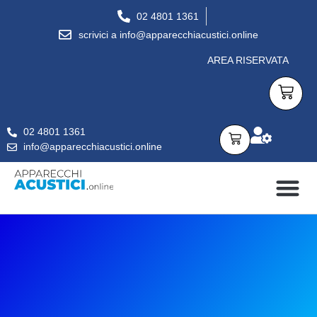
02 4801 1361
scrivici a info@apparecchiacustici.online
AREA RISERVATA
02 4801 1361
info@apparecchiacustici.online
APPARECCHI ACUSTICI
DOMANDE FREQUENTI
CONSULENZA GRATUITA
PER SAPERNE DI PIÙ…