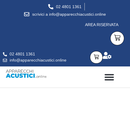
02 4801 1361
scrivici a info@apparecchiacustici.online
AREA RISERVATA
02 4801 1361
info@apparecchiacustici.online
APPARECCHI ACUSTICI
DOMANDE FREQUENTI
CONSULENZA GRATUITA
PER SAPERNE DI PIÙ…