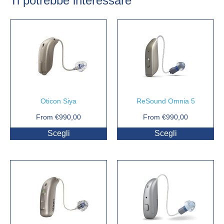
Ti potrebbe interessare
Oticon Siya
ReSound Omnia 5
From
€
990,00
From
€
990,00
Scegli
Scegli