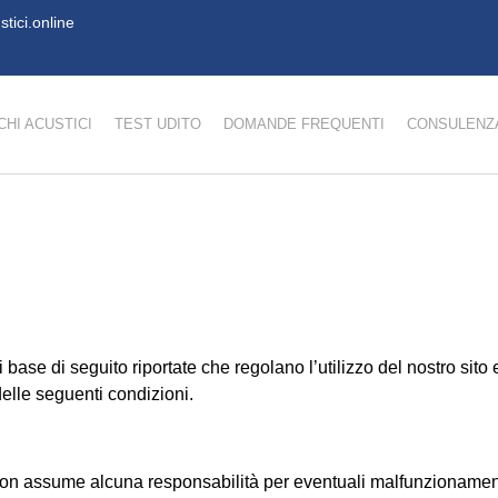
tici.online
HI ACUSTICI
TEST UDITO
DOMANDE FREQUENTI
CONSULENZA
 base di seguito riportate che regolano l’utilizzo del nostro sito e
delle seguenti condizioni.
non assume alcuna responsabilità per eventuali malfunzionamenti 