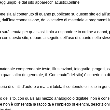
a raggiungibile dal sito apparecchiacustici.online .
e sia al contenuto di quanto pubblicato su questo sito ed all’uso
 dall’interconnessione, dallo scarico di materiale e programmi in
sarà tenuta per qualsiasi titolo a rispondere in ordine a danni, 
o con questo sito, oppure a seguito dell’uso di quanto nello ste
teriale comprendente testo, illustrazioni, fotografie, progetti, cat
 quant’altro (in generale, il “Contenuto” del sito) è coperto da dir
ia di diritti d’autore e marchi tutela il contenuto e il sito in gen
no del sito, con qualsiasi mezzo analogico o digitale, non è cons
e non è consentita la raccolta e l’impiego di elenchi, descrizioni e