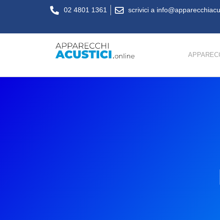
02 4801 1361
scrivici a info@apparecchiacus
APPARECC