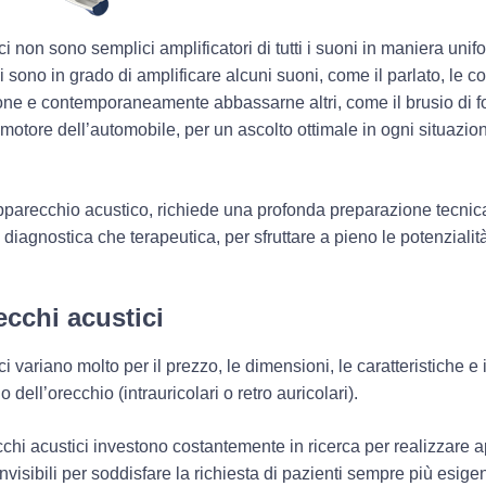
i non sono semplici amplificatori di tutti i suoni in maniera uni
i sono in grado di
amplificare alcuni suoni
, come il parlato, le c
ione e
contemporaneamente abbassarne altri
, come il brusio di 
el motore dell’automobile, per un ascolto ottimale in ogni situazio
pparecchio acustico, richiede una profonda preparazione tecnic
 diagnostica che terapeutica, per sfruttare a pieno le potenzialità
ecchi acustici
ci variano molto per il
prezzo
, le
dimensioni
, le
caratteristiche
e 
no dell’orecchio (intrauricolari o retro auricolari).
ecchi acustici investono costantemente in ricerca per realizzare 
nvisibili
per soddisfare la richiesta di pazienti sempre più esigent