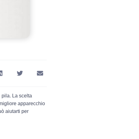
 pila
. La scelta
 migliore apparecchio
uò aiutarti per