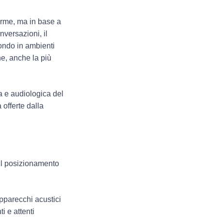
forme, ma in base a
onversazioni, il
fondo in ambienti
ne, anche la più
a e audiologica del
 offerte dalla
il
posizionamento
apparecchi acustici
i e attenti