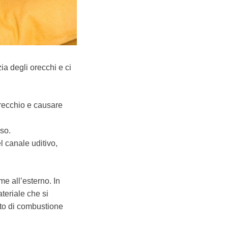
zia degli orecchi e ci
orecchio e causare
iso.
l canale uditivo,
me all’esterno. In
teriale che si
tto di combustione