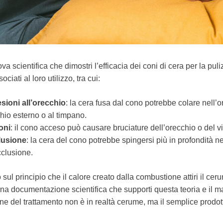
a scientifica che dimostri l’efficacia dei coni di cera per la puli
ciati al loro utilizzo, tra cui:
lesioni all’orecchio
: la cera fusa dal cono potrebbe colare nell’
chio esterno o al timpano.
oni
: il cono acceso può causare bruciature dell’orecchio o del v
lusione
: la cera del cono potrebbe spingersi più in profondità ne
clusione.
sul principio che il calore creato dalla combustione attiri il ceru
una documentazione scientifica che supporti questa teoria e il ma
ine del trattamento non è in realtà cerume, ma il semplice prodo