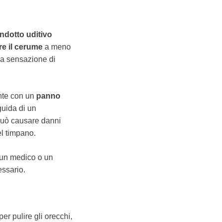
ndotto uditivo
e il cerume
a meno
na sensazione di
ente con un
panno
 guida di un
i può causare danni
el timpano.
 un medico o un
essario.
per pulire gli orecchi,