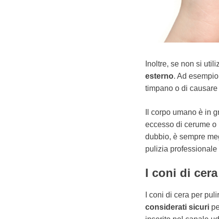
Inoltre, se non si uti
esterno
. Ad esempio, 
timpano o di causare u
Il corpo umano è in g
eccesso di cerume o u
dubbio, è sempre megl
pulizia professionale 
I coni di cera
I coni di cera per pul
considerati sicuri
pe