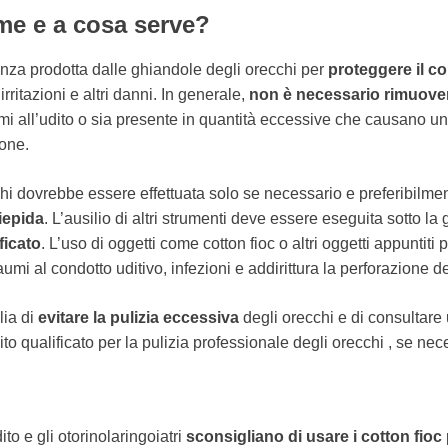
ume e a cosa serve?
nza prodotta dalle ghiandole degli orecchi per
proteggere il co
irritazioni e altri danni. In generale,
non è necessario rimuover
i all’udito o sia presente in quantità eccessive che causano u
ione.
chi dovrebbe essere effettuata solo se necessario e preferibilm
iepida
. L’ausilio di altri strumenti deve essere eseguita sotto la
ficato
. L’uso di oggetti come cotton fioc o altri oggetti appuntit
traumi al condotto uditivo, infezioni e addirittura la perforazione d
lia di
evitare la pulizia eccessiva
degli orecchi e di consultare
ito qualificato per la pulizia professionale degli orecchi , se nec
dito e gli otorinolaringoiatri
sconsigliano di usare i cotton fioc