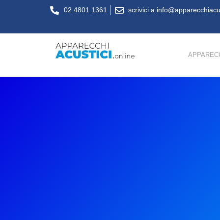
02 4801 1361
scrivici a info@apparecchiacus
APPARECC