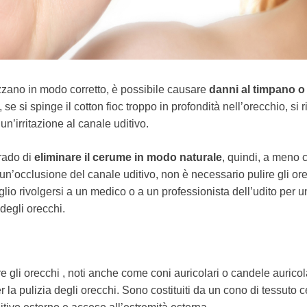
lizzano in modo corretto, è possibile causare
danni al timpano o 
se si spinge il cotton fioc troppo in profondità nell’orecchio, si ri
n’irritazione al canale uditivo.
rado di
eliminare il cerume in modo naturale
, quindi, a meno 
n’occlusione del canale uditivo, non è necessario pulire gli ore
io rivolgersi a un medico o a un professionista dell’udito per 
degli orecchi.
ire gli orecchi , noti anche come coni auricolari o candele auricol
r la pulizia degli orecchi. Sono costituiti da un cono di tessuto 