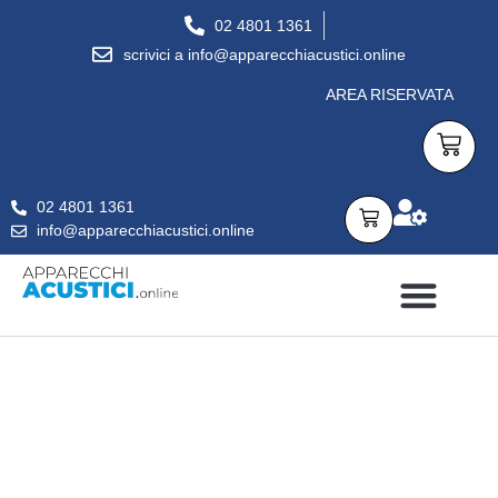
02 4801 1361
scrivici a info@apparecchiacustici.online
AREA RISERVATA
02 4801 1361
info@apparecchiacustici.online
APPARECCHI ACUSTICI
DOMANDE FREQUENTI
CONSULENZA GRATUITA
PER SAPERNE DI PIÙ…