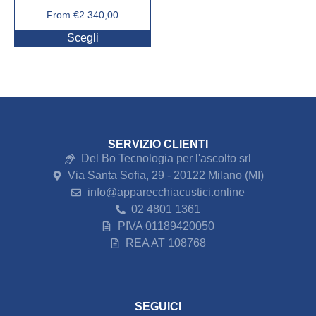
From
€
2.340,00
Scegli
SERVIZIO CLIENTI
Del Bo Tecnologia per l'ascolto srl
Via Santa Sofia, 29 - 20122 Milano (MI)
info@apparecchiacustici.online
02 4801 1361
PIVA 01189420050
REA AT 108768
SEGUICI