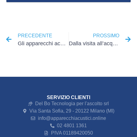
PRECEDENTE
PROSSIMO
Gli apparecchi acustici con l’intelligenza artificiale
Dalla visita all’acquisto tutto quello che devi sapere
SERVIZIO CLIENTI
Del Bo Tecnologia per l'ascolto srl
Via Santa Sofia, 29 - 20122 Milano (MI)
info@apparecchiacustici.online
02 4801 1361
PIVA 01189420050