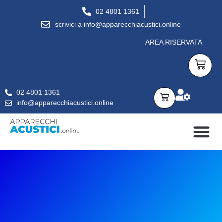
02 4801 1361
scrivici a info@apparecchiacustici.online
AREA RISERVATA
02 4801 1361
info@apparecchiacustici.online
APPARECCHI ACUSTICI
DOMANDE FREQUENTI
CONSULENZA GRATUITA
PER SAPERNE DI PIÙ…