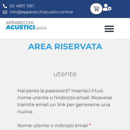
02 4801 1361
info@apparecchiacustici.online
APPARECCHI ACUSTICI
DOMANDE FREQUENTI
CONSULENZA GRATUITA
PER SAPERNE DI PIÙ…
AREA RISERVATA
utente
Hai perso la password? Inserisci il tuo
nome utente o l'indirizzo email. Riceverai
tramite email un link per generarne una
nuova.
Nome utente o indirizzo email
*