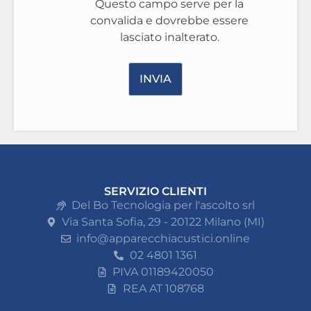
Questo campo serve per la
convalida e dovrebbe essere
lasciato inalterato.
SERVIZIO CLIENTI
Del Bo Tecnologia per l'ascolto srl
Via Santa Sofia, 29 - 20122 Milano (MI)
info@apparecchiacustici.online
02 4801 1361
PIVA 01189420050
REA AT 108768